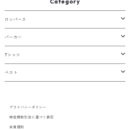
Category
ロンパース
フリース
パーカー
スウェット
フリース
Tシャツ
その他
スウェット
長袖
ベスト
ボア
ボア
タンクトップ
フリース
その他
フリース
その他
プライバシーポリシー
特定商取引法に基づく表記
ボア
会員規約