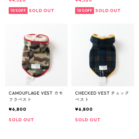
¥4,320
¥4,320
SOLD OUT
SOLD OUT
10%OFF
10%OFF
CAMOUFLAGE VEST カモ
CHECKED VEST チェック
フラベスト
ベスト
¥6,800
¥6,800
SOLD OUT
SOLD OUT