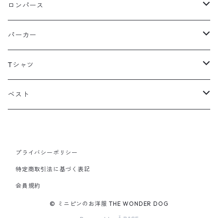
ロンパース
フリース
パーカー
スウェット
フリース
Tシャツ
その他
スウェット
長袖
ベスト
ボア
ボア
タンクトップ
フリース
その他
フリース
その他
プライバシーポリシー
特定商取引法に基づく表記
ボア
会員規約
© ミニピンのお洋服 THE WONDER DOG