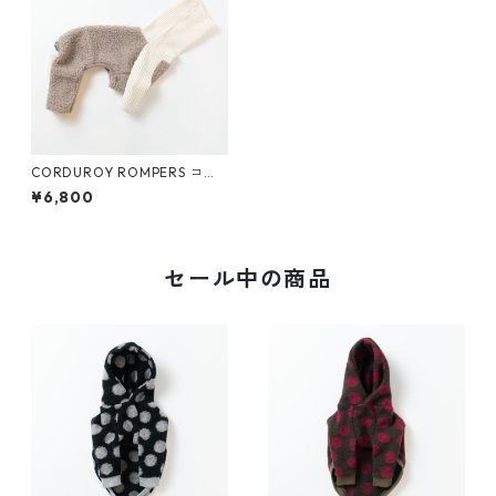
CORDUROY ROMPERS コー
ディロイロンパース (グレージ
¥6,800
ュ)
セール中の商品