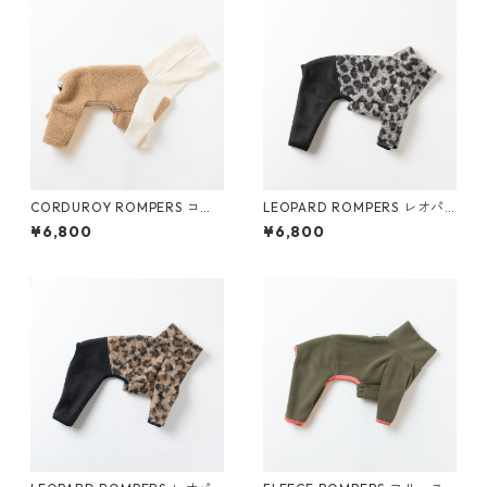
CORDUROY ROMPERS コー
LEOPARD ROMPERS レオパ
ディロイロンパース (キャメ
ードロンパース (グレー)
¥6,800
¥6,800
ル)